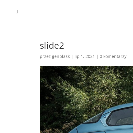
slide2
przez
genblask
|
lip 1, 2021
|
0 komentarzy