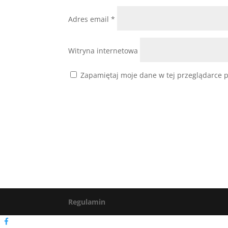
Adres email
*
Witryna internetowa
Zapamiętaj moje dane w tej przeglądarce p
Regulamin