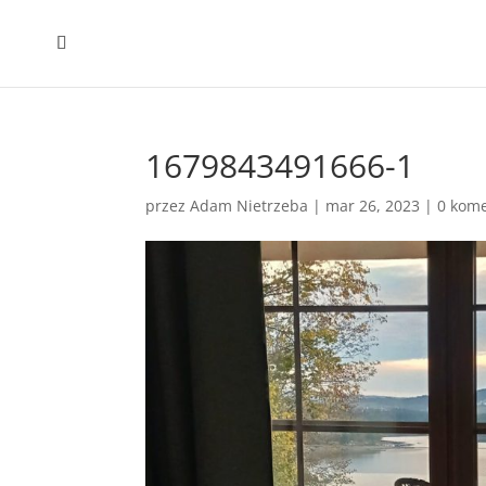
1679843491666-1
przez
Adam Nietrzeba
|
mar 26, 2023
|
0 kom