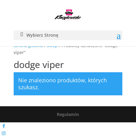
Wybierz Stronę
Strona główna
/
Sklep
/ Produkty oznaczone “dodge
viper”
dodge viper
Nie znaleziono produktów, których
szukasz.
Regulamin