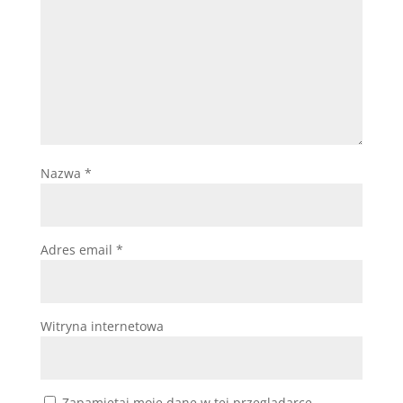
Nazwa
*
Adres email
*
Witryna internetowa
Zapamiętaj moje dane w tej przeglądarce