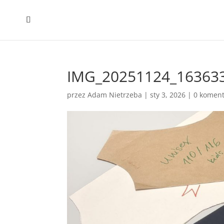
IMG_20251124_16363
przez
Adam Nietrzeba
|
sty 3, 2026
|
0 koment