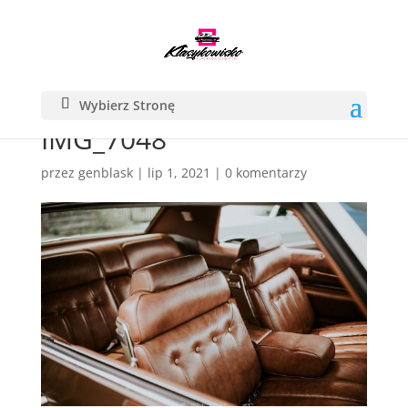
Wybierz Stronę
IMG_7048
przez
genblask
|
lip 1, 2021
|
0 komentarzy