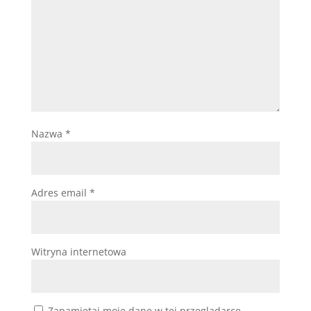
Nazwa
*
Adres email
*
Witryna internetowa
Zapamiętaj moje dane w tej przeglądarce