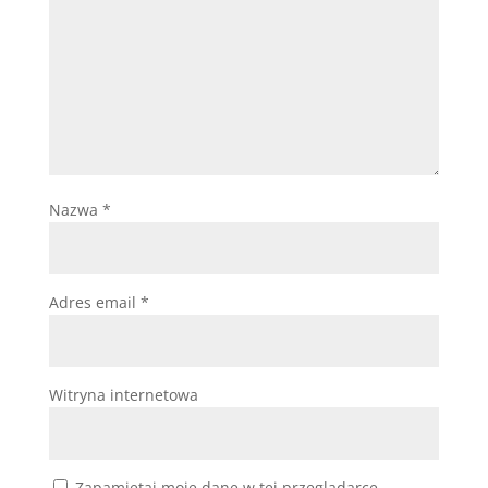
Nazwa
*
Adres email
*
Witryna internetowa
Zapamiętaj moje dane w tej przeglądarce