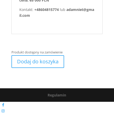
cena: 65 000 PLN
Kontakt:
+48604815774
lub
adamniet@gma
il.com
Produkt dostępny na zamówienie
Dodaj do koszyka
Regulamin