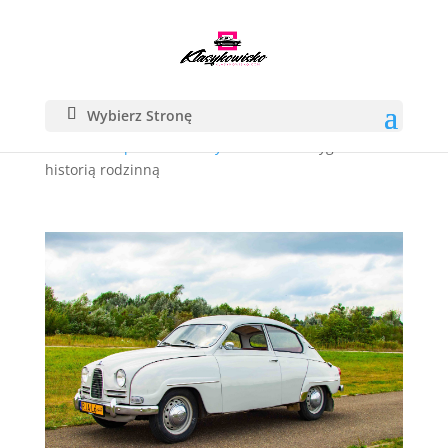
Wybierz Stronę
Home
/
Sklep
/
samochody
/ SAAB 96 – oryginał z
historią rodzinną