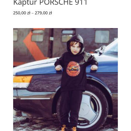
Kaptur PORSCHE 911
Zakres
250,00
zł
–
279,00
zł
cen:
od
250,00 zł
do
279,00 zł