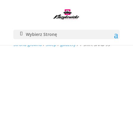
Wybierz Stronę
Strona główna
/
Sklep
/
gadzety
/ T-shirt SAAB 95