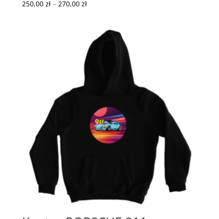
Zakres
250,00
zł
–
270,00
zł
cen:
od
250,00 zł
do
270,00 zł