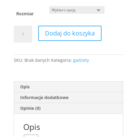
Rozmiar
ilość
Dodaj do koszyka
T-
shirt
SAAB
95
SKU:
Brak danych
Kategoria:
gadzety
Opis
Informacje dodatkowe
Opinie (0)
Opis